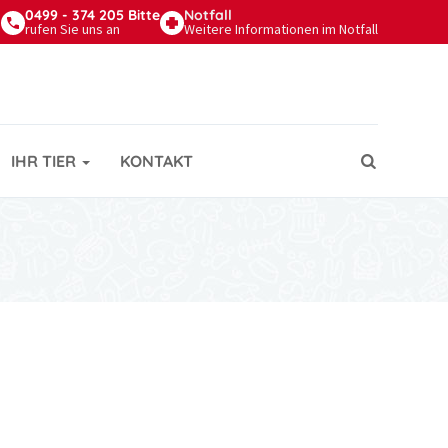
0499 - 374 205 Bitte
Notfall
n
rufen Sie uns an
Weitere Informationen im Notfall
IHR TIER
KONTAKT