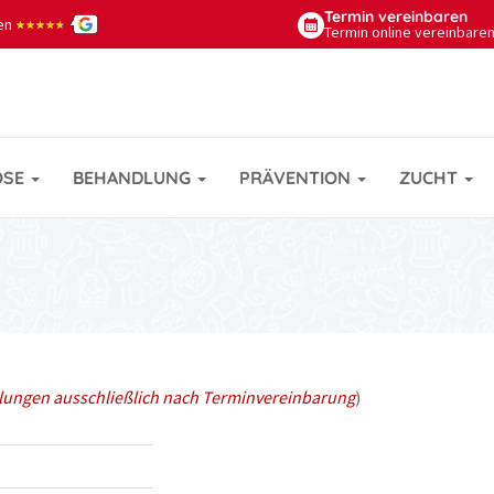
Termin
vereinbaren
nen
★★★★★
★★★★★
Termin online vereinbare
OSE
BEHANDLUNG
PRÄVENTION
ZUCHT
ungen ausschließlich nach Terminvereinbarung
)