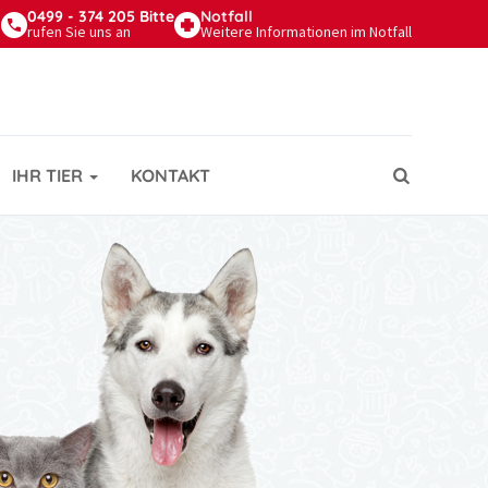
0499 - 374 205 Bitte
Notfall
n
rufen Sie uns an
Weitere Informationen im Notfall
IHR TIER
KONTAKT