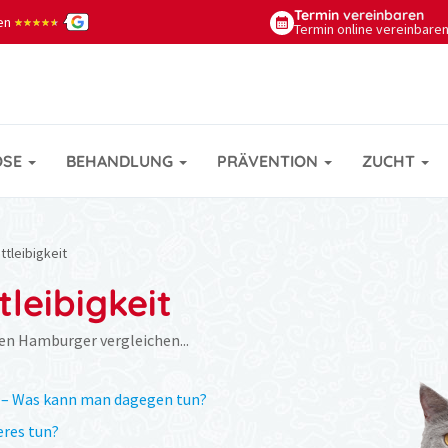
Termin
vereinbaren
nen
★★★★★
★★★★★
Termin online vereinbare
OSE
BEHANDLUNG
PRÄVENTION
ZUCHT
tleibigkeit
leibigkeit
en Hamburger vergleichen...
? – Was kann man dagegen tun?
eres tun?