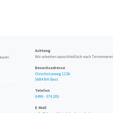
 telefonisch erreichbar unter 0499
Achtung
Wir arbeiten ausschließlich nach Terminvere
uvel .
Besuchsadresse
Oirschotseweg 113A
5684 NH Best
rtungen!
Telefon
0499 - 374 205
E-Mail