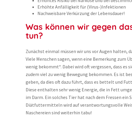
Erhöhtes Risiko bei Narkose und bei bestimm
Erhöhte Anfälligkeit für (Virus-)Infektionen
Nachweisbare Verkürzung der Lebensdauer!
Was können wir gegen das
tun?
Zunächst einmal müssen wir uns vor Augen halten, d
Viele Menschen sagen, wenn eine Bemerkung zum Übe
wenig bekommt“. Dabei wird oft vergessen, dass es si
zudem viel zu wenig Bewegung bekommen. Es ist beso
geben, da dies oft dazu führt, dass es bettelt und Fut
Diese enthalten sehr wenig Energie, die in Fett um
im Darm. Ein solches Tier hat nach dem Fressen ein S
Diätfuttermitteln wird auf verantwortungsvolle W
Naschereien sind weiterhin tabu!