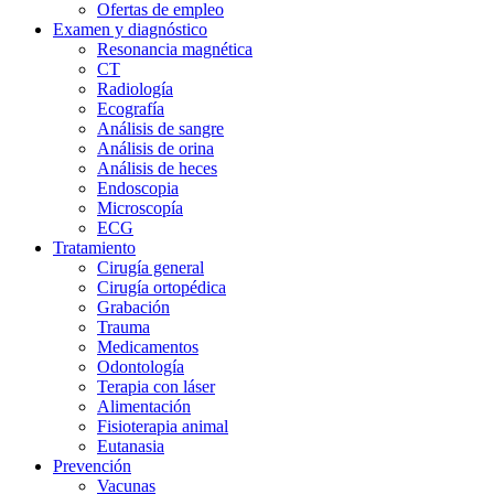
Ofertas de empleo
Examen y diagnóstico
Resonancia magnética
CT
Radiología
Ecografía
Análisis de sangre
Análisis de orina
Análisis de heces
Endoscopia
Microscopía
ECG
Tratamiento
Cirugía general
Cirugía ortopédica
Grabación
Trauma
Medicamentos
Odontología
Terapia con láser
Alimentación
Fisioterapia animal
Eutanasia
Prevención
Vacunas