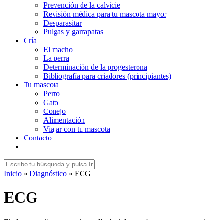
Prevención de la calvicie
Revisión médica para tu mascota mayor
Desparasitar
Pulgas y garrapatas
Cría
El macho
La perra
Determinación de la progesterona
Bibliografía para criadores (principiantes)
Tu mascota
Perro
Gato
Conejo
Alimentación
Viajar con tu mascota
Contacto
Inicio
»
Diagnóstico
»
ECG
ECG