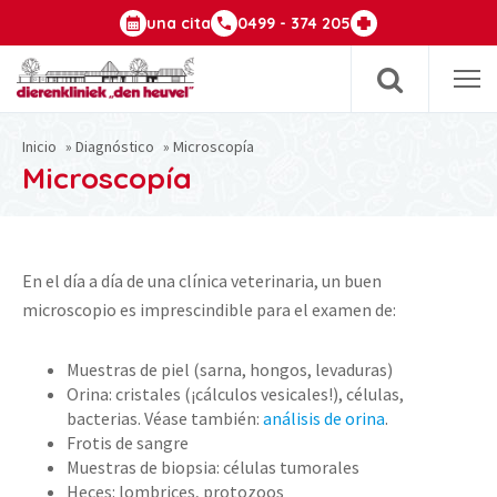
una cita
0499 - 374 205
Ab
m
Inicio
»
Diagnóstico
»
Microscopía
Microscopía
En el día a día de una clínica veterinaria, un buen
microscopio es imprescindible para el examen de:
Muestras de piel (sarna, hongos, levaduras)
Orina: cristales (¡cálculos vesicales!), células,
bacterias. Véase también:
análisis de orina
.
Frotis de sangre
Muestras de biopsia: células tumorales
Heces: lombrices, protozoos