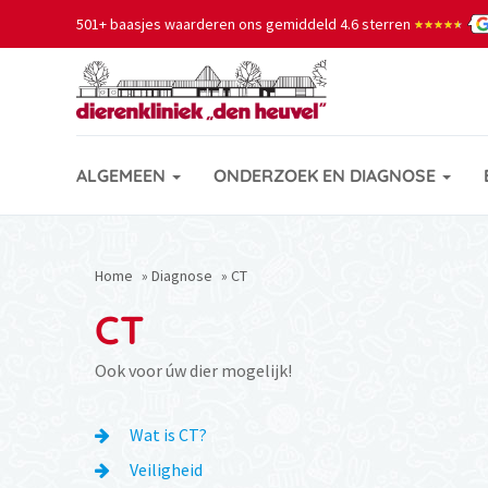
501+ baasjes waarderen ons gemiddeld 4.6 sterren
★★★★★
★★★★★
ALGEMEEN
ONDERZOEK EN DIAGNOSE
Home
»
Diagnose
»
CT
CT
Ook voor úw dier mogelijk!
Wat is CT?
Veiligheid