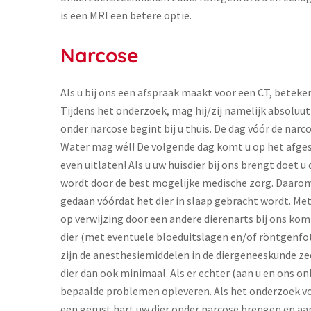
is een MRI een betere optie.
Narcose
Als u bij ons een afspraak maakt voor een CT, beteke
Tijdens het onderzoek, mag hij/zij namelijk absoluu
onder narcose begint bij u thuis. De dag vóór de nar
Water mag wél! De volgende dag komt u op het afgespr
even uitlaten! Als u uw huisdier bij ons brengt doet u
wordt door de best mogelijke medische zorg. Daarom 
gedaan vóórdat het dier in slaap gebracht wordt. Met 
op verwijzing door een andere dierenarts bij ons kom
dier (met eventuele bloeduitslagen en/of röntgenfo
zijn de anesthesiemiddelen in de diergeneeskunde zeer
dier dan ook minimaal. Als er echter (aan u en ons 
bepaalde problemen opleveren. Als het onderzoek vo
een gerust hart uw dier onder narcose brengen en aa