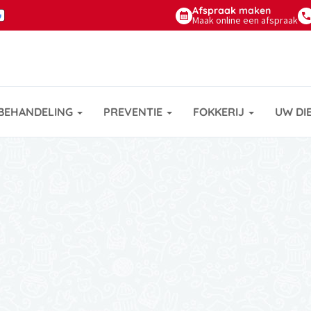
Afspraak
maken
Maak online een afspraak
BEHANDELING
PREVENTIE
FOKKERIJ
UW DI