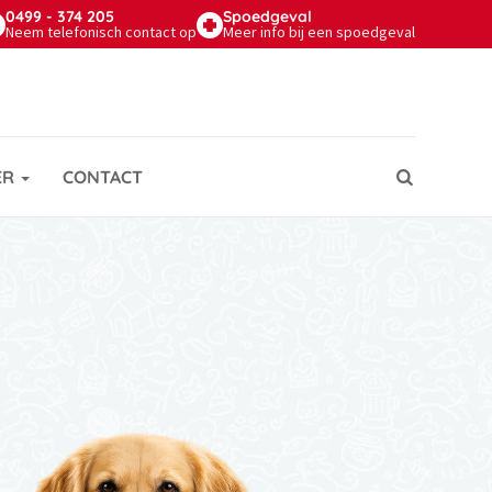
0499 - 374 205
Spoed
geval
Neem telefonisch contact op
Meer info bij een spoedgeval
ER
CONTACT