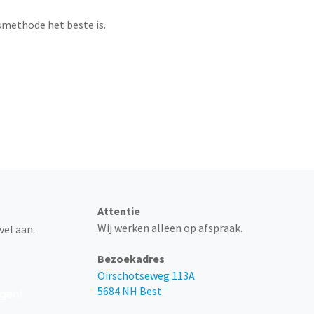
methode het beste is.
telefonisch bereikbaar via 0499 -
Attentie
Wij werken alleen op afspraak.
vel aan.
Bezoekadres
Oirschotseweg 113A
5684 NH Best
ngen!