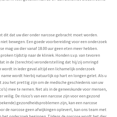
nt dit dat uw dier onder narcose gebracht moet worden.
t niet bewegen. Een goede voorbereiding voor een onderzoek
cose mag uw dier vanaf 18.00 uur geen eten meer hebben.
oken tijdstip naar de kliniek. Honden s.v.p. van tevoren
 dat in de (terechte) veronderstelling dat hij/zij omringd
wordt in ieder geval altijd een lichamelijk onderzoek
name wordt hierbij natuurlijk op hart en longen gelet. Als u
t zou het prettig zijn om de medische geschiedenis van uw
to’s) mee te nemen. Net als in de geneeskunde voor mensen,
 veilig. De risico’s van een narcose zijn voor een gezond
onbekende) gezondheidsproblemen zijn, kan een narcose
or de narcose geen afwijkingen oplevert, kan ons team met
n het onderzoek beginnen. Tijdens de narcose wordt het dier