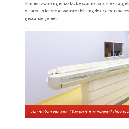
kunnen worden gemaakt. De scanner scant een afgebak
waarna in iedere gewenste richting dwarsdoorsnede
gescande gebied.
Het maken van een CT-scan duurt meestal slechts 