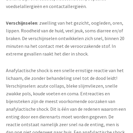
voedselallergieën en contactallergieën.
Verschijnselen
: zwelling van het gezicht, oogleden, oren,
lippen. Roodheid van de huid, veel jeuk, soms diarree en/of
braken. De verschijnselen ontwikkelen zich snel, binnen 20
minuten na het contact met de veroorzakende stof. In
extreme gevallen raakt het dier in shock.
Anafylactische shock is een snelle ernstige reactie van het
lichaam, die zonder behandeling snel tot de dood leidt!
Verschijnselen: acute collaps, bleke slijmvliezen, snelle
zwakke pols, koude voeten en coma. Entreacties en
bijensteken zijn de meest voorkomende oorzaken van
anafylactische shock. Dit is één van de redenen waarom een
enting door een dierenarts moet worden gegeven. De
reactie ontstaat namelijk zeer snel na de enting, men is
dan nog niet onderweg naar huis. Een anafylactische shock