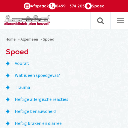
Afspraak
0499 - 374 205
Spoed
Op
m
Home
»
Algemeen
»
Spoed
Spoed
Vooraf:
Wat is een spoedgeval?
Trauma
Heftige allergische reacties
Heftige benauwdheid
Heftig braken en diarree