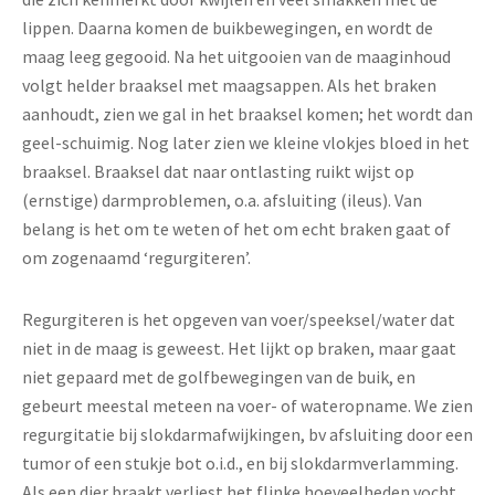
lippen. Daarna komen de buikbewegingen, en wordt de
maag leeg gegooid. Na het uitgooien van de maaginhoud
volgt helder braaksel met maagsappen. Als het braken
aanhoudt, zien we gal in het braaksel komen; het wordt dan
geel-schuimig. Nog later zien we kleine vlokjes bloed in het
braaksel. Braaksel dat naar ontlasting ruikt wijst op
(ernstige) darmproblemen, o.a. afsluiting (ileus). Van
belang is het om te weten of het om echt braken gaat of
om zogenaamd ‘regurgiteren’.
Regurgiteren is het opgeven van voer/speeksel/water dat
niet in de maag is geweest. Het lijkt op braken, maar gaat
niet gepaard met de golfbewegingen van de buik, en
gebeurt meestal meteen na voer- of wateropname. We zien
regurgitatie bij slokdarmafwijkingen, bv afsluiting door een
tumor of een stukje bot o.i.d., en bij slokdarmverlamming.
Als een dier braakt verliest het flinke hoeveelheden vocht