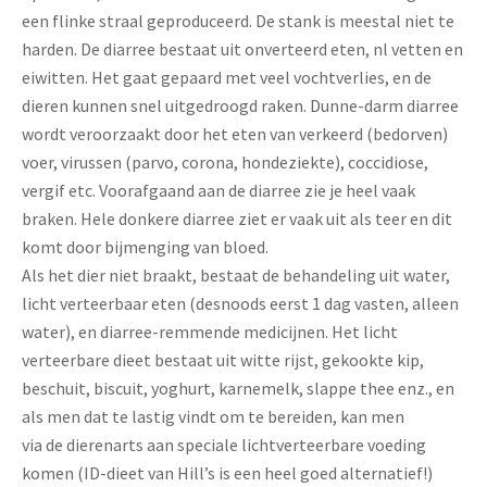
een flinke straal geproduceerd. De stank is meestal niet te
harden. De diarree bestaat uit onverteerd eten, nl vetten en
eiwitten. Het gaat gepaard met veel vochtverlies, en de
dieren kunnen snel uitgedroogd raken. Dunne-darm diarree
wordt veroorzaakt door het eten van verkeerd (bedorven)
voer, virussen (parvo, corona, hondeziekte), coccidiose,
vergif etc. Voorafgaand aan de diarree zie je heel vaak
braken. Hele donkere diarree ziet er vaak uit als teer en dit
komt door bijmenging van bloed.
Als het dier niet braakt, bestaat de behandeling uit water,
licht verteerbaar eten (desnoods eerst 1 dag vasten, alleen
water), en diarree-remmende medicijnen. Het licht
verteerbare dieet bestaat uit witte rijst, gekookte kip,
beschuit, biscuit, yoghurt, karnemelk, slappe thee enz., en
als men dat te lastig vindt om te bereiden, kan men
via de dierenarts aan speciale lichtverteerbare voeding
komen (ID-dieet van Hill’s is een heel goed alternatief!)