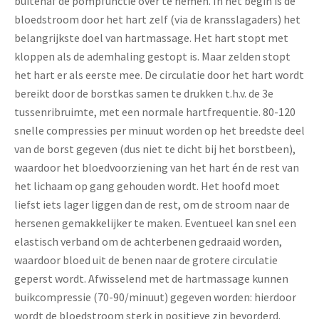
buitenaf de pompfunctie over te nemen. In het begin is de
bloedstroom door het hart zelf (via de kransslagaders) het
belangrijkste doel van hartmassage. Het hart stopt met
kloppen als de ademhaling gestopt is. Maar zelden stopt
het hart er als eerste mee. De circulatie door het hart wordt
bereikt door de borstkas samen te drukken t.h.v. de 3e
tussenribruimte, met een normale hartfrequentie. 80-120
snelle compressies per minuut worden op het breedste deel
van de borst gegeven (dus niet te dicht bij het borstbeen),
waardoor het bloedvoorziening van het hart én de rest van
het lichaam op gang gehouden wordt. Het hoofd moet
liefst iets lager liggen dan de rest, om de stroom naar de
hersenen gemakkelijker te maken. Eventueel kan snel een
elastisch verband om de achterbenen gedraaid worden,
waardoor bloed uit de benen naar de grotere circulatie
geperst wordt. Afwisselend met de hartmassage kunnen
buikcompressie (70-90/minuut) gegeven worden: hierdoor
wordt de bloedstroom sterk in positieve zin bevorderd.