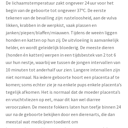
De lichaamstemperatuur zakt ongeveer 24 uur voor het
begin van de geboorte tot ongeveer 37ºC. De eerste
tekenen van de bevalling zijn: rusteloosheid, aan de vulva
likken, krabben in de werpkist, vaak plassen en
janken/piepen/blaffen/miauwen. Tijdens de weeën liggen
honden en katten op hun zij. De uitvloeiing is aanvankelijk
helder, en wordt geleidelijk bloederig. De meeste dieren
(honden én katten) werpen in een tijdsbestek van 2 tot 6
uur hun nestje, waarbij we tussen de jongen intervallen van
10 minuten tot anderhalf uur zien. Langere intervallen zijn
niet normaal. Na iedere geboorte hoort een placenta af te
komen; soms echter zie je na enkele pups enkele placenta’s
tegelijk afkomen. Het is normaal dat de moeder placenta’s
en vruchtvliezen op eet, maar dit kan wel diarree
veroorzaken. De meeste fokkers laten hun teefje binnen 24
uur na de geboorte bekijken door een dierenarts, die dan
meestal wat medicijnen toedient om