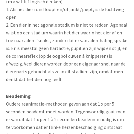
(m.a.w. blijf logisch denken):
1. Als het dier rond loopt en/of jankt/piept, is de luchtweg
open !
2. Een dier in het agonale stadium is niet te redden. Agonaal
wijst op een stadium waarin het dier waarin het dier af en
toe naar adem ‘snakt’, zonder dat er van ademhaling sprake
is. Er is meestal geen hartactie, pupillen zijn wijd en stijf, en
de corneareflex (op de oogbol duwen à knipperen) is
afwezig. Veel dieren worden door een eigenaar snel naar de
dierenarts gebracht als ze in dit stadium zijn, omdat men
denkt dat het dier nog leeft.
Beademing
Oudere reanimatie-methoden geven aan dat 1 x per 5
seconden beademt moet worden. Tegenwoordig gaat men
er van uit dat 1 x per 1 à 2 seconden beademen nodig is om
te voorkomen dat er flinke hersenbeschadiging ontstaat