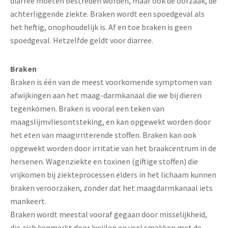
diarree moeten bestreden worden, maar ook de oorzaak, de
achterliggende ziekte. Braken wordt een spoedgeval als
het heftig, onophoudelijk is. Af en toe braken is geen
spoedgeval. Hetzelfde geldt voor diarree.
Braken
Braken is één van de meest voorkomende symptomen van
afwijkingen aan het maag-darmkanaal die we bij dieren
tegenkomen. Braken is vooral een teken van
maagslijmvliesontsteking, en kan opgewekt worden door
het eten van maagirriterende stoffen. Braken kan ook
opgewekt worden door irritatie van het braakcentrum in de
hersenen. Wagenziekte en toxinen (giftige stoffen) die
vrijkomen bij ziekteprocessen elders in het lichaam kunnen
braken veroorzaken, zonder dat het maagdarmkanaal iets
mankeert.
Braken wordt meestal vooraf gegaan door misselijkheid,
die zich kenmerkt door kwijlen en veel smakken met de