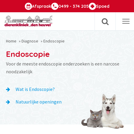
Afspraak
0499 - 374 205
Spoed
Op
m
Home
»
Diagnose
»
Endoscopie
Endoscopie
Voor de meeste endoscopie onderzoeken is een narcose
noodzakelijk
Wat is Endoscopie?
Natuurlijke openingen