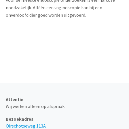
Voor de meeste endoscopie onderzoeken is een narcose
noodzakelijk. Alléén een vaginoscopie kan bij een
onverdoofd dier goed worden uitgevoerd.
Altijd telefonisch bereikbaar
via 0499 - 374 205
Attentie
Wij werken alleen op afspraak.
Bezoekadres
Oirschotseweg 113A