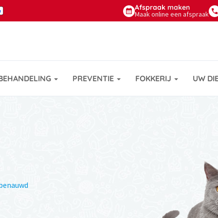
Afspraak
maken
Maak online een afspraak
BEHANDELING
PREVENTIE
FOKKERIJ
UW DI
g benauwd