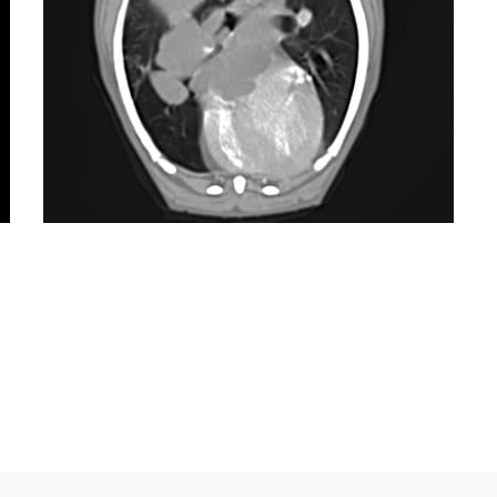
telefonisch bereikbaar via 0499 -