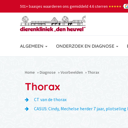
501+ baasjes waarderen ons gemiddeld 4.6 sterren
★★★★★
★★★★★
ALGEMEEN
ONDERZOEK EN DIAGNOSE
Home
»
Diagnose
»
Voorbeelden
»
Thorax
Thorax
CT van de thorax
CASUS: Cindy, Mechelse herder 7 jaar, plotselin