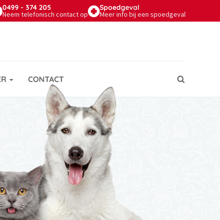
0499 - 374 205
Spoed
geval
Neem telefonisch contact op
Meer info bij een spoedgeval
ER
CONTACT