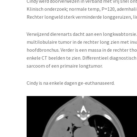
Cindy werd doorverwezen in verband met vrij snel o
Klinisch onderzoek; normale temp, P=120, ademhali
Rechter longveld sterk verminderde longgeruizen, link
Verwijzend dierenarts dacht aan een longkwabtorsie.
multilobulaire tumor in de rechter long zien met inva
hoofdbronchus. Verder is een massa in de rechter tho
enkele CT beelden te zien. Differentieel diagnostis
sarcoom of een primaire longtumor.
Cindy is na enkele dagen ge-euthanaseerd.