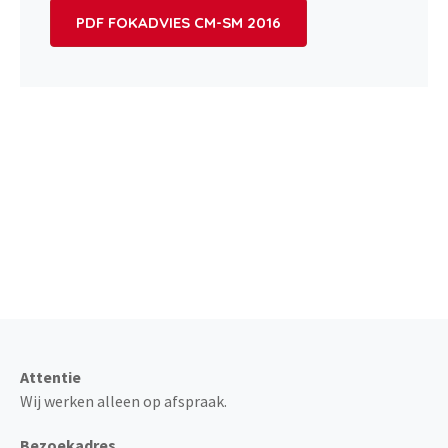
PDF FOKADVIES CM-SM 2016
Altijd telefonisch bereikbaar
via 0499 - 374 205
Attentie
Wij werken alleen op afspraak.
Bezoekadres