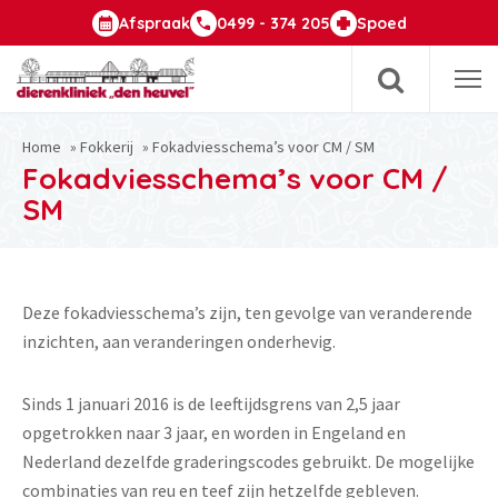
Afspraak
0499 - 374 205
Spoed
Op
m
Home
»
Fokkerij
»
Fokadviesschema’s voor CM / SM
Fokadviesschema’s voor CM /
SM
Deze fokadviesschema’s zijn, ten gevolge van veranderende
inzichten, aan veranderingen onderhevig.
Sinds 1 januari 2016 is de leeftijdsgrens van 2,5 jaar
opgetrokken naar 3 jaar, en worden in Engeland en
Nederland dezelfde graderingscodes gebruikt. De mogelijke
combinaties van reu en teef zijn hetzelfde gebleven.