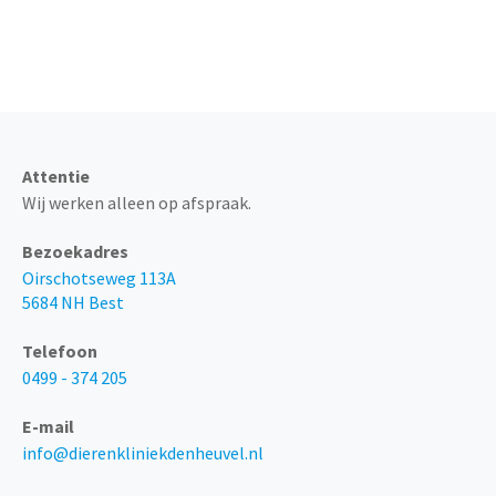
Altijd telefonisch bereikbaar
via 0499 - 374 205
Attentie
Wij werken alleen op afspraak.
Bezoekadres
Oirschotseweg 113A
5684 NH Best
Telefoon
0499 - 374 205
E-mail
info@dierenkliniekdenheuvel.nl