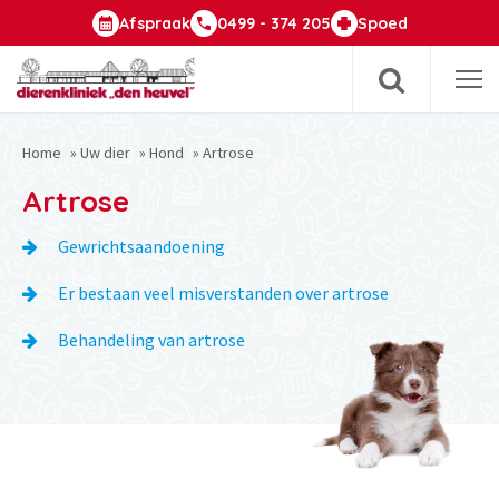
Afspraak
0499 - 374 205
Spoed
Op
m
Home
»
Uw dier
»
Hond
»
Artrose
Artrose
Gewrichtsaandoening
Er bestaan veel misverstanden over artrose
Behandeling van artrose