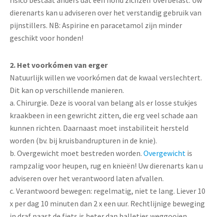
risico bestaat anders dat een hond zichzelf overbelast. Uw
dierenarts kan u adviseren over het verstandig gebruik van
pijnstillers. NB: Aspirine en paracetamol zijn minder
geschikt voor honden!
2. Het voorkómen van erger
Natuurlijk willen we voorkómen dat de kwaal verslechtert.
Dit kan op verschillende manieren.
a. Chirurgie. Deze is vooral van belang als er losse stukjes
kraakbeen in een gewricht zitten, die erg veel schade aan
kunnen richten. Daarnaast moet instabiliteit hersteld
worden (bv. bij kruisbandrupturen in de knie).
b. Overgewicht moet bestreden worden.
Overgewicht
is
rampzalig voor heupen, rug en knieën! Uw dierenarts kan u
adviseren over het verantwoord laten afvallen.
c. Verantwoord bewegen: regelmatig, niet te lang. Liever 10
x per dag 10 minuten dan 2 x een uur. Rechtlijnige beweging
in draf naast de fiets is beter dan balletjes weggooien.