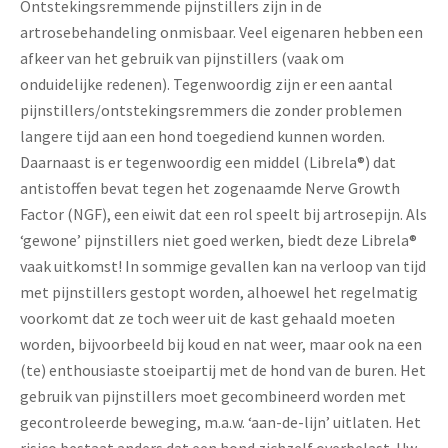
Ontstekingsremmende pijnstillers zijn in de
artrosebehandeling onmisbaar. Veel eigenaren hebben een
afkeer van het gebruik van pijnstillers (vaak om
onduidelijke redenen). Tegenwoordig zijn er een aantal
pijnstillers/ontstekingsremmers die zonder problemen
langere tijd aan een hond toegediend kunnen worden.
Daarnaast is er tegenwoordig een middel (Librela®) dat
antistoffen bevat tegen het zogenaamde Nerve Growth
Factor (NGF), een eiwit dat een rol speelt bij artrosepijn. Als
‘gewone’ pijnstillers niet goed werken, biedt deze Librela®
vaak uitkomst! In sommige gevallen kan na verloop van tijd
met pijnstillers gestopt worden, alhoewel het regelmatig
voorkomt dat ze toch weer uit de kast gehaald moeten
worden, bijvoorbeeld bij koud en nat weer, maar ook na een
(te) enthousiaste stoeipartij met de hond van de buren. Het
gebruik van pijnstillers moet gecombineerd worden met
gecontroleerde beweging, m.a.w. ‘aan-de-lijn’ uitlaten. Het