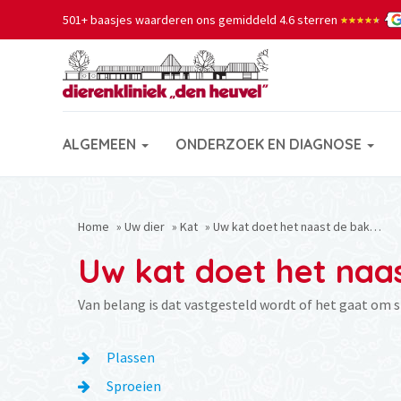
501+ baasjes waarderen ons gemiddeld 4.6 sterren
★★★★★
★★★★★
ALGEMEEN
ONDERZOEK EN DIAGNOSE
Home
»
Uw dier
»
Kat
»
Uw kat doet het naast de bak…
Uw kat doet het naa
Van belang is dat vastgesteld wordt of het gaat om s
Plassen
Sproeien