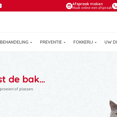
Afspraak
maken
Maak online een afspraak
BEHANDELING
PREVENTIE
FOKKERIJ
UW D
st de bak…
proeien of plassen.