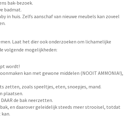
dens bak-bezoek.
uwe badmat.
by in huis. Zelfs aanschaf van nieuwe meubels kan zoveel
en.
emen. Laat het dier ook onderzoeken om lichamelijke
r de volgende mogelijkheden:
apt wordt!
 Schoonmaken kan met gewone middelen (NOOIT AMMONIA!),
ats zetten, zoals speeltjes, eten, snoepjes, mand.
n plaatsen.
an DAAR de bak neerzetten.
n bak, en daarover geleidelijk steeds meer strooisel, totdat
t kan.