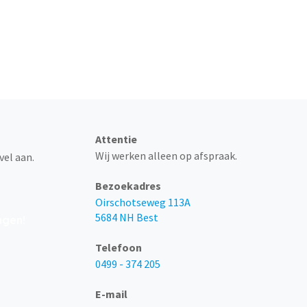
telefonisch bereikbaar via 0499 -
Attentie
Wij werken alleen op afspraak.
vel aan.
Bezoekadres
Oirschotseweg 113A
5684 NH Best
ngen!
Telefoon
0499 - 374 205
E-mail