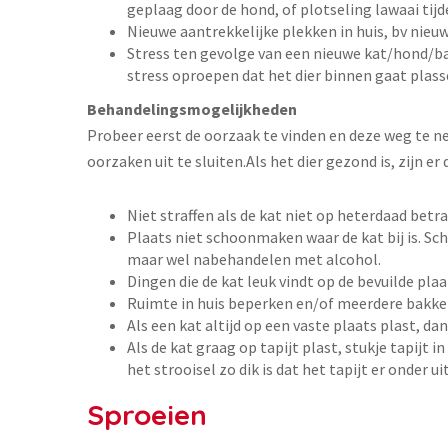
geplaag door de hond, of plotseling lawaai tij
Nieuwe aantrekkelijke plekken in huis, bv nie
Stress ten gevolge van een nieuwe kat/hond/ba
stress oproepen dat het dier binnen gaat plass
Behandelingsmogelijkheden
Probeer eerst de oorzaak te vinden en deze weg te n
oorzaken uit te sluiten.Als het dier gezond is, zijn e
Niet straffen als de kat niet op heterdaad betr
Plaats niet schoonmaken waar de kat bij is.
maar wel nabehandelen met alcohol.
Dingen die de kat leuk vindt op de bevuilde pla
Ruimte in huis beperken en/of meerdere bakke
Als een kat altijd op een vaste plaats plast, d
Als de kat graag op tapijt plast, stukje tapijt i
het strooisel zo dik is dat het tapijt er onder ui
Sproeien