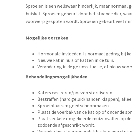
Sproeien is een weliswaar hinderlijk, maar normaal ge
huiskat. Sproeien gebeurt door het staande dier, waar
voorwerp gespoten wordt. Sproeien gebeurt veel min
Mogelijke oorzaken
Hormonale invloeden. Is normaal gedrag bij ka
Nieuwe kat in huis of katten in de tuin.
Verandering in de gezinssituatie, of nieuw voor
Behandelingsmogelijkheden
Katers castreren/poezen steriliseren.
Bestraffen (hard geluid/handen klappen), allee
Sproeiplaatsen goed schoonmaken.
Plaats de voerbak van de kat op of onder de spr
Plaats enkele omgekeerde muizenvallen op de sp
zodoende afgeschrikt wordt.
Verander het vloeroppervlak bv door een stuk p