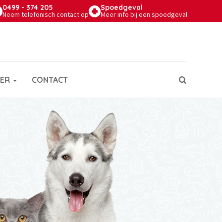
0499 - 374 205
Spoed
geval
Neem telefonisch contact op
Meer info bij een spoedgeval
IER
CONTACT