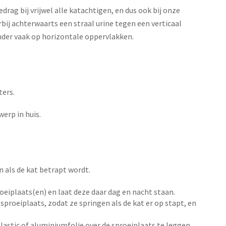
drag bij vrijwel alle katachtigen, en dus ook bij onze
bij achterwaarts een straal urine tegen een verticaal
der vaak op horizontale oppervlakken.
ters.
werp in huis.
n als de kat betrapt wordt.
oeiplaats(en) en laat deze daar dag en nacht staan.
roeiplaats, zodat ze springen als de kat er op stapt, en
lastic of aluminiumfolie over de sproeiplaats te leggen.